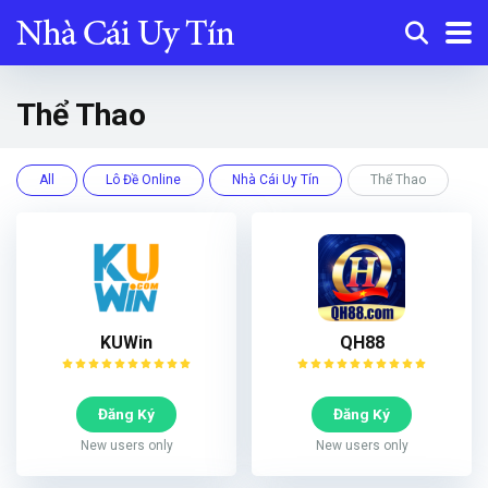
Thể Thao
All
Lô Đề Online
Nhà Cái Uy Tín
Thể Thao
KUWin
QH88
Đăng Ký
Đăng Ký
New users only
New users only