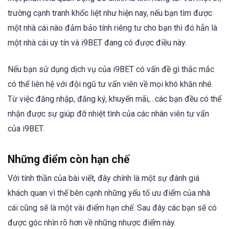
trường cạnh tranh khốc liệt như hiện nay, nếu bạn tìm được
một nhà cái nào đảm bảo tính riêng tư cho bạn thì đó hẳn là
một nhà cái uy tín và i9BET đang có được điều này.
Nếu bạn sử dụng dịch vụ của i9BET có vấn đề gì thắc mắc
có thể liên hệ với đội ngũ tư vấn viên về mọi khó khăn nhé.
Từ việc đăng nhập, đăng ký, khuyến mãi,…các bạn đều có thể
nhận được sự giúp đỡ nhiệt tình của các nhân viên tư vấn
của i9BET.
Những điểm còn hạn chế
Với tính thần của bài viết, đây chính là một sự đánh giá
khách quan vì thế bên cạnh những yếu tố ưu điểm của nhà
cái cũng sẽ là một vài điểm hạn chế. Sau đây các bạn sẽ có
được góc nhìn rõ hơn về những nhược điểm này.