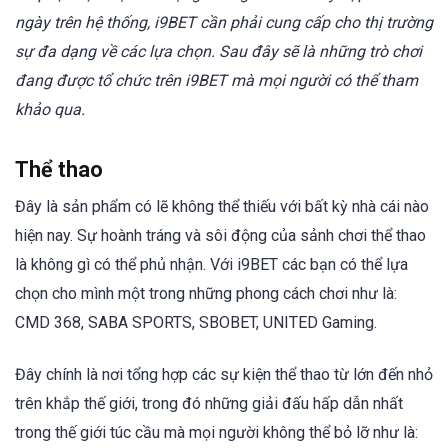
ngày trên hệ thống, i9BET cần phải cung cấp cho thị trường
sự đa dạng về các lựa chọn. Sau đây sẽ là những trò chơi
đang được tổ chức trên i9BET mà mọi người có thể tham
khảo qua.
Thể thao
Đây là sản phẩm có lẽ không thể thiếu với bất kỳ nhà cái nào
hiện nay. Sự hoành tráng và sôi động của sảnh chơi thể thao
là không gì có thể phủ nhận. Với i9BET các bạn có thể lựa
chọn cho mình một trong những phong cách chơi như là:
CMD 368, SABA SPORTS, SBOBET, UNITED Gaming.
Đây chính là nơi tổng hợp các sự kiện thể thao từ lớn đến nhỏ
trên khắp thế giới, trong đó những giải đấu hấp dẫn nhất
trong thế giới túc cầu mà mọi người không thể bỏ lỡ như là: