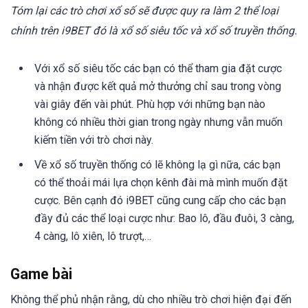
Tóm lại các trò chơi xổ số sẽ được quy ra làm 2 thể loại
chính trên i9BET đó là xổ số siêu tốc và xổ số truyền thống.
Với xổ số siêu tốc các bạn có thể tham gia đặt cược
và nhận được kết quả mở thưởng chỉ sau trong vòng
vài giây đến vài phút. Phù hợp với những bạn nào
không có nhiều thời gian trong ngày nhưng vẫn muốn
kiếm tiền với trò chơi này.
Về xổ số truyền thống có lẽ không lạ gì nữa, các bạn
có thể thoải mái lựa chọn kênh đài mà mình muốn đặt
cược. Bên cạnh đó i9BET cũng cung cấp cho các bạn
đầy đủ các thể loại cược như: Bao lô, đầu đuôi, 3 càng,
4 càng, lô xiên, lô trượt,…
Game bài
Không thể phủ nhận rằng, dù cho nhiều trò chơi hiện đại đến