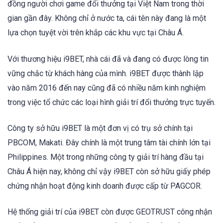
đồng người chơi game đổi thưởng tại Việt Nam trong thời
gian gần đây. Không chỉ ở nước ta, cái tên này đang là một
lựa chọn tuyệt vời trên khắp các khu vực tại Châu Á.
Với thương hiệu i9BET, nhà cái đã và đang có được lòng tin
vững chắc từ khách hàng của mình. i9BET được thành lập
vào năm 2016 đến nay cũng đã có nhiều năm kinh nghiệm
trong việc tổ chức các loại hình giải trí đổi thưởng trực tuyến.
Công ty sở hữu i9BET là một đơn vị có trụ sở chính tại
PBCOM, Makati. Đây chính là một trung tâm tài chính lớn tại
Philippines. Một trong những công ty giải trí hàng đầu tại
Châu Á hiện nay, không chỉ vậy i9BET còn sở hữu giấy phép
chứng nhận hoạt động kinh doanh được cấp từ PAGCOR.
Hệ thống giải trí của i9BET còn được GEOTRUST công nhận