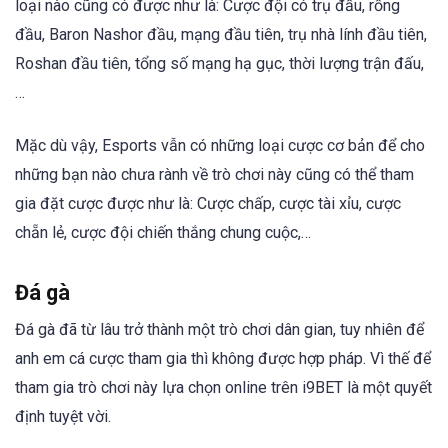
loại nào cũng có được như là: Cược đội có trụ đầu, rồng
đầu, Baron Nashor đầu, mạng đầu tiên, trụ nhà lính đầu tiên,
Roshan đầu tiên, tổng số mạng hạ gục, thời lượng trận đấu,
…
Mặc dù vậy, Esports vẫn có những loại cược cơ bản để cho
những bạn nào chưa rành về trò chơi này cũng có thể tham
gia đặt cược được như là: Cược chấp, cược tài xỉu, cược
chẵn lẻ, cược đội chiến thắng chung cuộc,…
Đá gà
Đá gà đã từ lâu trở thành một trò chơi dân gian, tuy nhiên để
anh em cá cược tham gia thì không được hợp pháp. Vì thế để
tham gia trò chơi này lựa chọn online trên i9BET là một quyết
định tuyệt vời.