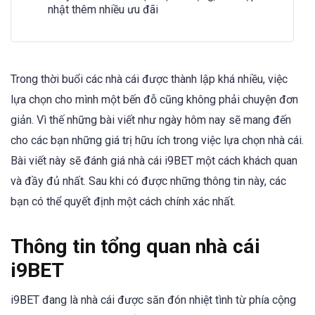
nhật thêm nhiều ưu đãi
Trong thời buổi các nhà cái được thành lập khá nhiều, việc
lựa chọn cho mình một bến đỗ cũng không phải chuyện đơn
giản. Vì thế những bài viết như ngày hôm nay sẽ mang đến
cho các bạn những giá trị hữu ích trong việc lựa chọn nhà cái.
Bài viết này sẽ đánh giá nhà cái i9BET một cách khách quan
và đầy đủ nhất. Sau khi có được những thông tin này, các
bạn có thể quyết định một cách chính xác nhất.
Thông tin tổng quan nhà cái
i9BET
i9BET đang là nhà cái được săn đón nhiệt tình từ phía cộng