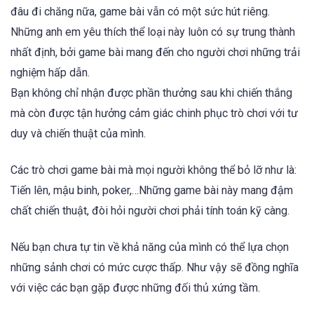
đâu đi chăng nữa, game bài vẫn có một sức hút riêng.
Những anh em yêu thích thể loại này luôn có sự trung thành
nhất định, bởi game bài mang đến cho người chơi những trải
nghiệm hấp dẫn.
Bạn không chỉ nhận được phần thưởng sau khi chiến thắng
mà còn được tận hưởng cảm giác chinh phục trò chơi với tư
duy và chiến thuật của mình.
Các trò chơi game bài mà mọi người không thể bỏ lỡ như là:
Tiến lên, mậu binh, poker,…Những game bài này mang đậm
chất chiến thuật, đòi hỏi người chơi phải tính toán kỹ càng.
Nếu bạn chưa tự tin về khả năng của mình có thể lựa chọn
những sảnh chơi có mức cược thấp. Như vậy sẽ đồng nghĩa
với việc các bạn gặp được những đối thủ xứng tầm.