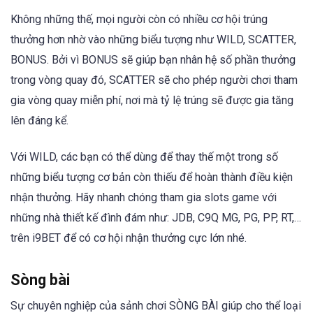
Không những thế, mọi người còn có nhiều cơ hội trúng
thưởng hơn nhờ vào những biểu tượng như WILD, SCATTER,
BONUS. Bởi vì BONUS sẽ giúp bạn nhân hệ số phần thưởng
trong vòng quay đó, SCATTER sẽ cho phép người chơi tham
gia vòng quay miễn phí, nơi mà tỷ lệ trúng sẽ được gia tăng
lên đáng kể.
Với WILD, các bạn có thể dùng để thay thế một trong số
những biểu tượng cơ bản còn thiếu để hoàn thành điều kiện
nhận thưởng. Hãy nhanh chóng tham gia slots game với
những nhà thiết kế đình đám như: JDB, C9Q MG, PG, PP, RT,…
trên i9BET để có cơ hội nhận thưởng cực lớn nhé.
Sòng bài
Sự chuyên nghiệp của sảnh chơi SÒNG BÀI giúp cho thể loại