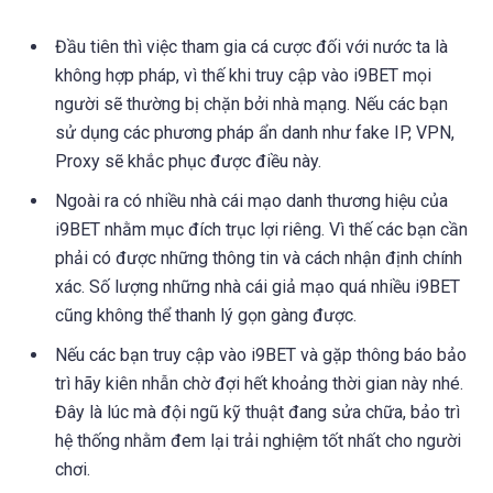
Đầu tiên thì việc tham gia cá cược đối với nước ta là
không hợp pháp, vì thế khi truy cập vào i9BET mọi
người sẽ thường bị chặn bởi nhà mạng. Nếu các bạn
sử dụng các phương pháp ẩn danh như fake IP, VPN,
Proxy sẽ khắc phục được điều này.
Ngoài ra có nhiều nhà cái mạo danh thương hiệu của
i9BET nhằm mục đích trục lợi riêng. Vì thế các bạn cần
phải có được những thông tin và cách nhận định chính
xác. Số lượng những nhà cái giả mạo quá nhiều i9BET
cũng không thể thanh lý gọn gàng được.
Nếu các bạn truy cập vào i9BET và gặp thông báo bảo
trì hãy kiên nhẫn chờ đợi hết khoảng thời gian này nhé.
Đây là lúc mà đội ngũ kỹ thuật đang sửa chữa, bảo trì
hệ thống nhằm đem lại trải nghiệm tốt nhất cho người
chơi.