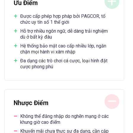
Ưu Điểm
Được cấp phép hợp pháp bởi PAGCOR, tổ
chức uy tín số 1 thế giới
Hỗ trợ nhiều ngôn ngữ, dễ dàng trải nghiệm
dù ở bất kỳ đâu
Hệ thống bảo mật cao cấp nhiều lớp, ngăn
chặn mọi hành vi xâm nhập
Đa dạng các trò chơi cá cược, loại hình đặt
cược phong phú
Nhược Điểm
Không thể đăng nhập do nghẽn mạng ở các
khung giờ cao điểm
Khuyến mãi chưa thực sự đa dạng, cần cập