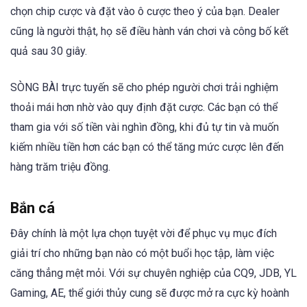
chọn chip cược và đặt vào ô cược theo ý của bạn. Dealer
cũng là người thật, họ sẽ điều hành ván chơi và công bố kết
quả sau 30 giây.
SÒNG BÀI trực tuyến sẽ cho phép người chơi trải nghiệm
thoải mái hơn nhờ vào quy định đặt cược. Các bạn có thể
tham gia với số tiền vài nghìn đồng, khi đủ tự tin và muốn
kiếm nhiều tiền hơn các bạn có thể tăng mức cược lên đến
hàng trăm triệu đồng.
Bắn cá
Đây chính là một lựa chọn tuyệt vời để phục vụ mục đích
giải trí cho những bạn nào có một buổi học tập, làm việc
căng thẳng mệt mỏi. Với sự chuyên nghiệp của CQ9, JDB, YL
Gaming, AE, thể giới thủy cung sẽ được mở ra cực kỳ hoành