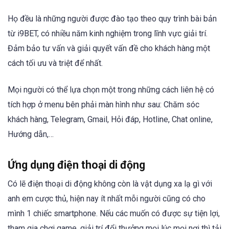
Họ đều là những người được đào tạo theo quy trình bài bản
từ i9BET, có nhiều năm kinh nghiệm trong lĩnh vực giải trí.
Đảm bảo tư vấn và giải quyết vấn đề cho khách hàng một
cách tối ưu và triệt để nhất.
Mọi người có thể lựa chọn một trong những cách liên hệ có
tích hợp ở menu bên phải màn hình như sau: Chăm sóc
khách hàng, Telegram, Gmail, Hỏi đáp, Hotline, Chat online,
Hướng dẫn,…
Ứng dụng điện thoại di động
Có lẽ điện thoại di động không còn là vật dụng xa lạ gì với
anh em cược thủ, hiện nay ít nhất mỗi người cũng có cho
mình 1 chiếc smartphone. Nếu các muốn có được sự tiện lợi,
tham gia chơi game, giải trí đổi thưởng mọi lúc mọi nơi thì tải