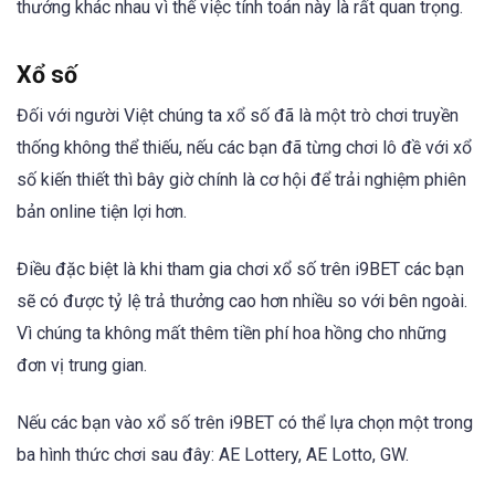
thưởng khác nhau vì thế việc tính toán này là rất quan trọng.
Xổ số
Đối với người Việt chúng ta xổ số đã là một trò chơi truyền
thống không thể thiếu, nếu các bạn đã từng chơi lô đề với xổ
số kiến thiết thì bây giờ chính là cơ hội để trải nghiệm phiên
bản online tiện lợi hơn.
Điều đặc biệt là khi tham gia chơi xổ số trên i9BET các bạn
sẽ có được tỷ lệ trả thưởng cao hơn nhiều so với bên ngoài.
Vì chúng ta không mất thêm tiền phí hoa hồng cho những
đơn vị trung gian.
Nếu các bạn vào xổ số trên i9BET có thể lựa chọn một trong
ba hình thức chơi sau đây: AE Lottery, AE Lotto, GW.