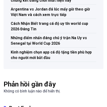
chung kết đáng chơi nhất hiện nay
Argentina vs Jordan đá lúc mấy giờ theo giờ
Việt Nam và cách xem trực tiếp
Cách Nhận Biết trang cá độ uy tín world cup
2026 Đáng Tin
Những điểm nhấn đáng chú ý trận Na Uy vs
Senegal tại World Cup 2026
Kinh nghiệm chọn app cá độ tặng tiền phù hợp
cho người mới bắt đầu
Phản hồi gần đây
Không có bình luận nào để hiển thị.