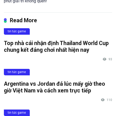
phút giải trí không quên!
Read More
tin tức game
Top nhà cái nhận định Thailand World Cup
chung kết đáng chơi nhất hiện nay
93
tin tức game
Argentina vs Jordan đá lúc mấy giờ theo
giờ Việt Nam và cách xem trực tiếp
110
tin tức game