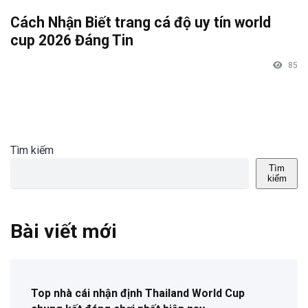
Cách Nhận Biết trang cá độ uy tín world
cup 2026 Đáng Tin
85
Tìm kiếm
Tìm
kiếm
Bài viết mới
Top nhà cái nhận định Thailand World Cup