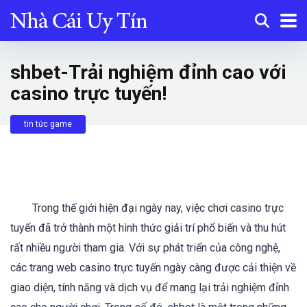
shbet-Trải nghiệm đỉnh cao với
casino trực tuyến!
tin tức game
Trong thế giới hiện đại ngày nay, việc chơi casino trực
tuyến đã trở thành một hình thức giải trí phổ biến và thu hút
rất nhiều người tham gia. Với sự phát triển của công nghệ,
các trang web casino trực tuyến ngày càng được cải thiện về
giao diện, tính năng và dịch vụ để mang lại trải nghiệm đỉnh