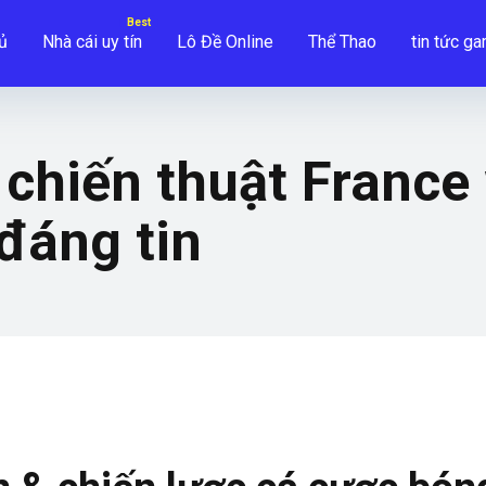
ủ
Nhà cái uy tín
Lô Đề Online
Thể Thao
tin tức g
 chiến thuật France
 đáng tin