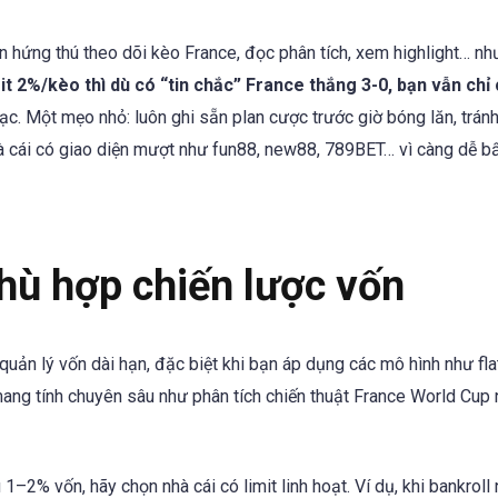
 hứng thú theo dõi kèo France, đọc phân tích, xem highlight… nh
mit 2%/kèo thì dù có “tin chắc” France thắng 3-0, bạn vẫn chỉ
c. Một mẹo nhỏ: luôn ghi sẵn plan cược trước giờ bóng lăn, trán
nhà cái có giao diện mượt như fun88, new88, 789BET… vì càng dễ b
hù hợp chiến lược vốn
uản lý vốn dài hạn, đặc biệt khi bạn áp dụng các mô hình như flat
mang tính chuyên sâu như phân tích chiến thuật France World Cup
1–2% vốn, hãy chọn nhà cái có limit linh hoạt. Ví dụ, khi bankroll