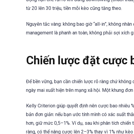
từ 20 lên 30 triệu, tiền mỗi kèo cũng tăng theo.
Nguyên tắc vàng: không bao giờ “all-in”, không nhân 
management là phanh an toàn, không phải sợi xích 
Chiến lược đặt cược 
Để bền vững, bạn cần chiến lược rõ ràng chứ không 
ngày mai xuất hiện trên mạng xã hội. Một khung đơn g
Kelly Criterion giúp quyết định nên cược bao nhiêu 
bản đơn giản: nếu bạn ước tính mình có xác suất t
hơn, giữ mức 0,5–1%. Ví dụ, sau khi phân tích chiến 
ràng, có thể nâng cược lên 2–3% thay vì 1% như kèo