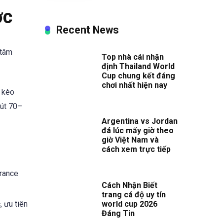
ợc
Recent News
“tâm
Top nhà cái nhận
định Thailand World
Cup chung kết đáng
chơi nhất hiện nay
o kèo
hút 70–
Argentina vs Jordan
đá lúc mấy giờ theo
giờ Việt Nam và
cách xem trực tiếp
France
Cách Nhận Biết
trang cá độ uy tín
 ưu tiên
world cup 2026
Đáng Tin