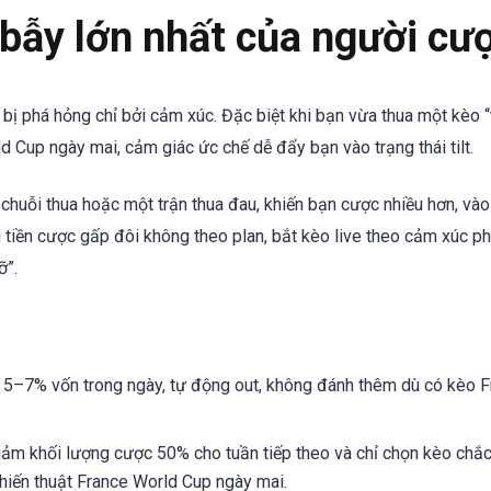
bẫy lớn nhất của người cư
 bị phá hỏng chỉ bởi cảm xúc. Đặc biệt khi bạn vừa thua một kèo 
d Cup ngày mai, cảm giác ức chế dễ đẩy bạn vào trạng thái tilt.
u chuỗi thua hoặc một trận thua đau, khiến bạn cược nhiều hơn, và
g tiền cược gấp đôi không theo plan, bắt kèo live theo cảm xúc p
ỡ”.
t 5–7% vốn trong ngày, tự động out, không đánh thêm dù có kèo 
ảm khối lượng cược 50% cho tuần tiếp theo và chỉ chọn kèo chắc,
hiến thuật France World Cup ngày mai.