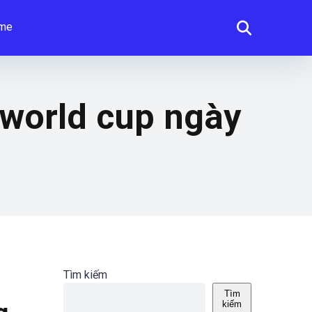
ame
 world cup ngày
Tìm kiếm
Tìm
kiếm