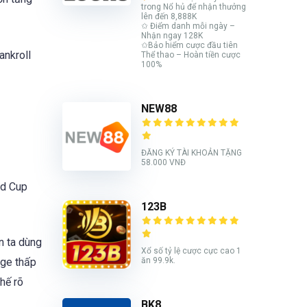
trong Nổ hủ để nhận thưởng
lên đến 8,888K
✩ Điểm danh mỗi ngày –
Nhận ngay 128K
✩Bảo hiểm cược đầu tiên
ankroll
Thể thao – Hoàn tiền cược
100%
NEW88
ĐĂNG KÝ TÀI KHOẢN TẶNG
58.000 VNĐ
ld Cup
123B
n ta dùng
Xổ số tỷ lệ cược cực cao 1
ăn 99.9k.
dge thấp
hế rõ
BK8