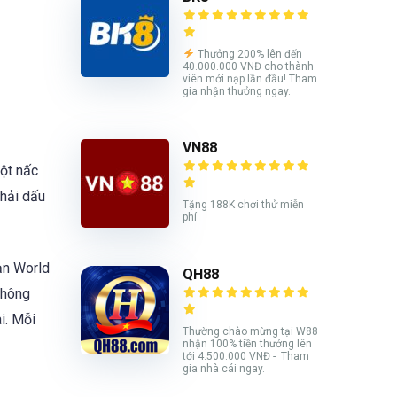
Thưởng 200% lên đến
40.000.000 VNĐ cho thành
viên mới nạp lần đầu! Tham
gia nhận thưởng ngay.
VN88
một nấc
phải dấu
Tặng 188K chơi thử miễn
phí
ạn World
QH88
không
i. Mỗi
Thường chào mừng tại W88
nhận 100% tiền thưởng lên
tới 4.500.000 VNĐ - Tham
gia nhà cái ngay.