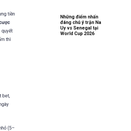
ưng tiền
Những điểm nhấn
 cược
đáng chú ý trận Na
Uy vs Senegal tại
h quyết
World Cup 2026
ấm thì
 bet,
 ngày
 nhỏ (5–