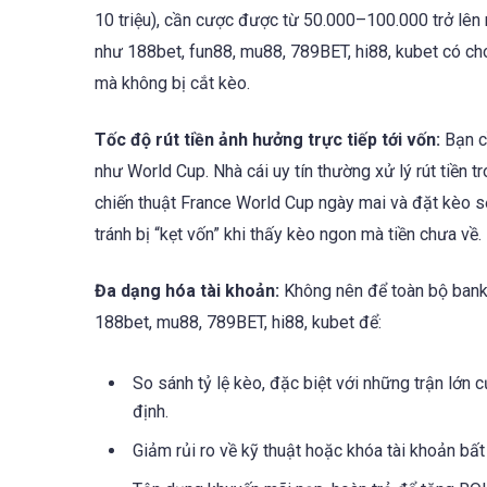
10 triệu), cần cược được từ 50.000–100.000 trở lên m
như 188bet, fun88, mu88, 789BET, hi88, kubet có ch
mà không bị cắt kèo.
Tốc độ rút tiền ảnh hưởng trực tiếp tới vốn:
Bạn cầ
như World Cup. Nhà cái uy tín thường xử lý rút tiền 
chiến thuật France World Cup ngày mai và đặt kèo sớm
tránh bị “kẹt vốn” khi thấy kèo ngon mà tiền chưa về.
Đa dạng hóa tài khoản:
Không nên để toàn bộ bankro
188bet, mu88, 789BET, hi88, kubet để:
So sánh tỷ lệ kèo, đặc biệt với những trận lớn
định.
Giảm rủi ro về kỹ thuật hoặc khóa tài khoản bất