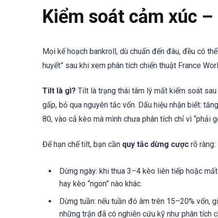
Kiểm soát cảm xúc – 
Mọi kế hoạch bankroll, dù chuẩn đến đâu, đều có thể
huyết” sau khi xem phân tích chiến thuật France Worl
Tilt là gì?
Tilt là trạng thái tâm lý mất kiểm soát sa
gấp, bỏ qua nguyên tắc vốn. Dấu hiệu nhận biết: tăn
80, vào cả kèo mà mình chưa phân tích chỉ vì “phải g
Để hạn chế tilt, bạn cần
quy tắc dừng cược
rõ ràng:
Dừng ngày: khi thua 3–4 kèo liên tiếp hoặc mấ
hay kèo “ngon” nào khác.
Dừng tuần: nếu tuần đó âm trên 15–20% vốn, gi
những trận đã có nghiên cứu kỹ như phân tích c